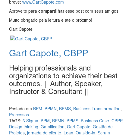
breve:
www.GartCapote.com
Aproveite para
compartilhar
esse post com seus amigos.
Muito obrigado pela leitura e até o próximo!
Gart Capote
Gart Capote, CBPP
Helping professionals and
organizations to achieve their best
outcomes. || Author, Speaker,
Instructor & Consultant ||
Postado em
BPM
,
BPMN
,
BPMS
,
Business Transformation
,
Processos
TAGS:
6 Sigma
,
BPM
,
BPMN
,
BPMS
,
Business Case
,
CBPP
,
Design thinking
,
Gamification
,
Gart Capote
,
Gestão de
Projetos
,
jornada do cliente
,
Lean
,
Outside-in
,
Scrum