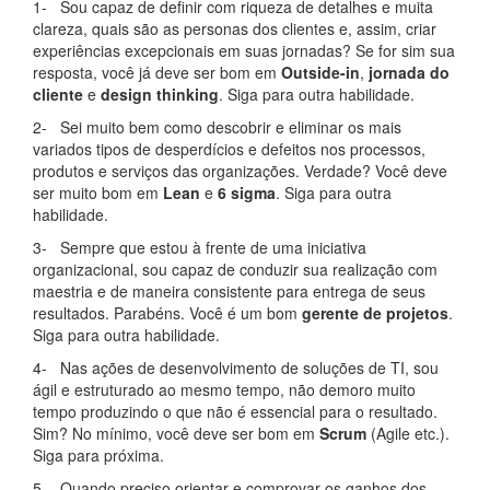
1- Sou capaz de definir com riqueza de detalhes e muita
clareza, quais são as personas dos clientes e, assim, criar
experiências excepcionais em suas jornadas? Se for sim sua
resposta, você já deve ser bom em
Outside-in
,
jornada do
cliente
e
design thinking
. Siga para outra habilidade.
2- Sei muito bem como descobrir e eliminar os mais
variados tipos de desperdícios e defeitos nos processos,
produtos e serviços das organizações. Verdade? Você deve
ser muito bom em
Lean
e
6 sigma
. Siga para outra
habilidade.
3- Sempre que estou à frente de uma iniciativa
organizacional, sou capaz de conduzir sua realização com
maestria e de maneira consistente para entrega de seus
resultados. Parabéns. Você é um bom
gerente de projetos
.
Siga para outra habilidade.
4- Nas ações de desenvolvimento de soluções de TI, sou
ágil e estruturado ao mesmo tempo, não demoro muito
tempo produzindo o que não é essencial para o resultado.
Sim? No mínimo, você deve ser bom em
Scrum
(Agile etc.).
Siga para próxima.
5- Quando preciso orientar e comprovar os ganhos dos