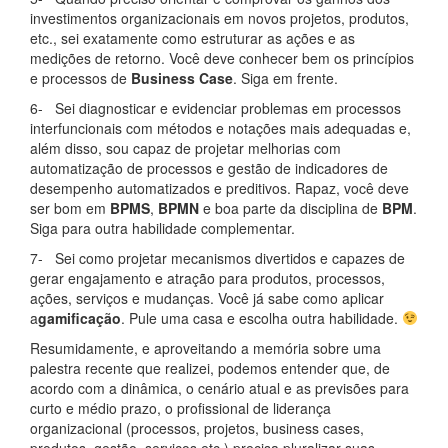
investimentos organizacionais em novos projetos, produtos,
etc., sei exatamente como estruturar as ações e as
medições de retorno. Você deve conhecer bem os princípios
e processos de
Business Case
. Siga em frente.
6- Sei diagnosticar e evidenciar problemas em processos
interfuncionais com métodos e notações mais adequadas e,
além disso, sou capaz de projetar melhorias com
automatização de processos e gestão de indicadores de
desempenho automatizados e preditivos. Rapaz, você deve
ser bom em
BPMS
,
BPMN
e boa parte da disciplina de
BPM
.
Siga para outra habilidade complementar.
7- Sei como projetar mecanismos divertidos e capazes de
gerar engajamento e atração para produtos, processos,
ações, serviços e mudanças. Você já sabe como aplicar
a
gamificação
. Pule uma casa e escolha outra habilidade.
Resumidamente, e aproveitando a memória sobre uma
palestra recente que realizei, podemos entender que, de
acordo com a dinâmica, o cenário atual e as previsões para
curto e médio prazo, o profissional de liderança
organizacional (processos, projetos, business cases,
produtos, gestão, serviços etc.) precisa pluralizar suas