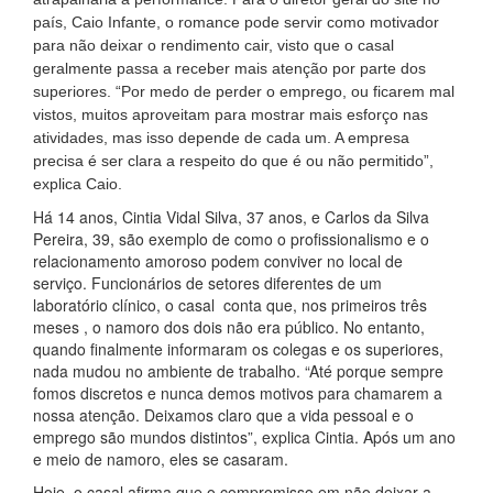
país, Caio Infante, o romance pode servir como motivador
para não deixar o rendimento cair, visto que o casal
geralmente passa a receber mais atenção por parte dos
superiores. “Por medo de perder o emprego, ou ficarem mal
vistos, muitos aproveitam para mostrar mais esforço nas
atividades, mas isso depende de cada um. A empresa
precisa é ser clara a respeito do que é ou não permitido”,
explica Caio.
Há 14 anos, Cintia Vidal Silva, 37 anos, e Carlos da Silva
Pereira, 39, são exemplo de como o profissionalismo e o
relacionamento amoroso podem conviver no local de
serviço. Funcionários de setores diferentes de um
laboratório clínico, o casal conta que, nos primeiros três
meses , o namoro dos dois não era público. No entanto,
quando finalmente informaram os colegas e os superiores,
nada mudou no ambiente de trabalho. “Até porque sempre
fomos discretos e nunca demos motivos para chamarem a
nossa atenção. Deixamos claro que a vida pessoal e o
emprego são mundos distintos”, explica Cintia. Após um ano
e meio de namoro, eles se casaram.
Hoje, o casal afirma que o compromisso em não deixar a