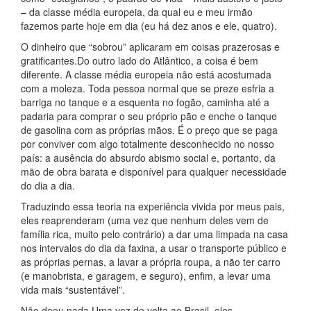
– da classe média europeia, da qual eu e meu irmão
fazemos parte hoje em dia (eu há dez anos e ele, quatro).
O dinheiro que “sobrou” aplicaram em coisas prazerosas e
gratificantes.Do outro lado do Atlântico, a coisa é bem
diferente. A classe média europeia não está acostumada
com a moleza. Toda pessoa normal que se preze esfria a
barriga no tanque e a esquenta no fogão, caminha até a
padaria para comprar o seu próprio pão e enche o tanque
de gasolina com as próprias mãos. É o preço que se paga
por conviver com algo totalmente desconhecido no nosso
país: a ausência do absurdo abismo social e, portanto, da
mão de obra barata e disponível para qualquer necessidade
do dia a dia.
Traduzindo essa teoria na experiência vivida por meus pais,
eles reaprenderam (uma vez que nenhum deles vem de
família rica, muito pelo contrário) a dar uma limpada na casa
nos intervalos do dia da faxina, a usar o transporte público e
as próprias pernas, a lavar a própria roupa, a não ter carro
(e manobrista, e garagem, e seguro), enfim, a levar uma
vida mais “sustentável”.
Não doeu nada.Uma vez de volta ao Brasil, eles