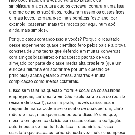
simplificaram a estrutura que os cercava, cortaram uma lista
enorme de itens supérfluos, reduziram assim os custos fixos
e, mais leves, tornaram-se mais portáteis (este ano, por
exemplo, passaram mais três meses por aqui, num apê
ainda mais simples).
Por que estou contando isso a vocês? Porque o resultado
desse experimento quase científico feito pelos pais é a prova
concreta de uma teoria que defendo em muitas conversas
com amigos brasileiros: o nababesco padrão de vida
almejado por parte da classe média alta brasileira (que um
europeu relutaria em adotar até por uma questão de
princípios) acaba gerando stress, amarras e muita
complicação como efeitos colaterais.
E isso sem falar na questão moral e social da coisa.Babás,
empregadas, carro extra em São Paulo para o dia do rodízio
(essa é de lascar!), casa na praia, móveis caríssimos e
roupas de marca podem ser o sonho de qualquer um, claro
(não é o meu, mas quem sou eu para discutir?). Só que,
mesmo em quem se delicia com essas coisas, a obrigação
auto-imposta de manter tudo isso – e administrar essa
estrutura que acaba se tornando cada vez maior e complexa