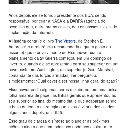
Anos depois ele se tornou presidente dos EUA, sendo
responsável por criar a NASA e a DARPA (agência de
pesquisa que, entre outras coisas, deu os passos iniciais de
implantação da Internet).
A História conta (e o livro
The Victors
, de Stephen E.
1
Ambrose
é a referência recomendada a quem gosta do
assunto) que o envolvimento de Eisenhower com o
planejamento da 2ª Guerra começou em um domingo de
inverno, quando ele se apresentou para seu superior em um
novo posto em Washington, e o superior (o Gen. Marshall,
comandante das forças armadas) lhe perguntou,
simplesmente: “Qual deveria ser nossa linha geral de ação?”
Eisenhower pediu algumas horas e elaborou, em uma única
folha amarela de papel, as linhas gerais que apresentou ao
seu superior ao final do mesmo dia, e que acabaram sendo
a base de toda a estratégia que levou à vitória dos aliados,
alguns anos depois, em 1945.
Esse grau de clareza e síntese ao planejar as próximas
ações é algo a que nem todos nós podemos aspirar a ter,