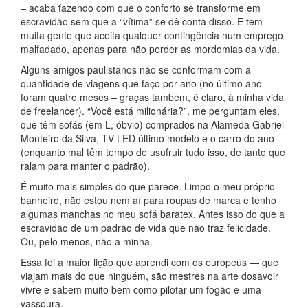
– acaba fazendo com que o conforto se transforme em
escravidão sem que a “vítima” se dê conta disso. E tem
muita gente que aceita qualquer contingência num emprego
malfadado, apenas para não perder as mordomias da vida.
Alguns amigos paulistanos não se conformam com a
quantidade de viagens que faço por ano (no último ano
foram quatro meses – graças também, é claro, à minha vida
de freelancer). “Você está milionária?”, me perguntam eles,
que têm sofás (em L, óbvio) comprados na Alameda Gabriel
Monteiro da Silva, TV LED último modelo e o carro do ano
(enquanto mal têm tempo de usufruir tudo isso, de tanto que
ralam para manter o padrão).
É muito mais simples do que parece. Limpo o meu próprio
banheiro, não estou nem aí para roupas de marca e tenho
algumas manchas no meu sofá baratex. Antes isso do que a
escravidão de um padrão de vida que não traz felicidade.
Ou, pelo menos, não a minha.
Essa foi a maior lição que aprendi com os europeus — que
viajam mais do que ninguém, são mestres na arte dosavoir
vivre e sabem muito bem como pilotar um fogão e uma
vassoura.