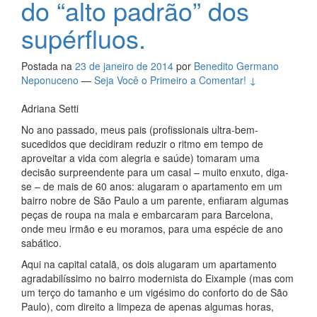
do “alto padrão” dos
supérfluos.
Postada na
23 de janeiro de 2014
por
Benedito Germano
Neponuceno
—
Seja Você o Primeiro a Comentar! ↓
Adriana Setti
No ano passado, meus pais (profissionais ultra-bem-
sucedidos que decidiram reduzir o ritmo em tempo de
aproveitar a vida com alegria e saúde) tomaram uma
decisão surpreendente para um casal – muito enxuto, diga-
se – de mais de 60 anos: alugaram o apartamento em um
bairro nobre de São Paulo a um parente, enfiaram algumas
peças de roupa na mala e embarcaram para Barcelona,
onde meu irmão e eu moramos, para uma espécie de ano
sabático.
Aqui na capital catalã, os dois alugaram um apartamento
agradabilíssimo no bairro modernista do Eixample (mas com
um terço do tamanho e um vigésimo do conforto do de São
Paulo), com direito a limpeza de apenas algumas horas,