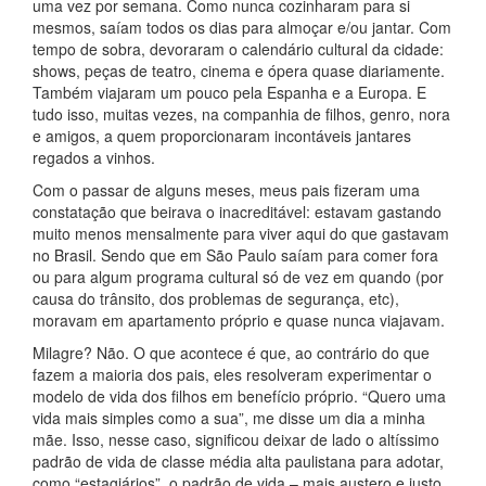
uma vez por semana. Como nunca cozinharam para si
mesmos, saíam todos os dias para almoçar e/ou jantar. Com
tempo de sobra, devoraram o calendário cultural da cidade:
shows, peças de teatro, cinema e ópera quase diariamente.
Também viajaram um pouco pela Espanha e a Europa. E
tudo isso, muitas vezes, na companhia de filhos, genro, nora
e amigos, a quem proporcionaram incontáveis jantares
regados a vinhos.
Com o passar de alguns meses, meus pais fizeram uma
constatação que beirava o inacreditável: estavam gastando
muito menos mensalmente para viver aqui do que gastavam
no Brasil. Sendo que em São Paulo saíam para comer fora
ou para algum programa cultural só de vez em quando (por
causa do trânsito, dos problemas de segurança, etc),
moravam em apartamento próprio e quase nunca viajavam.
Milagre? Não. O que acontece é que, ao contrário do que
fazem a maioria dos pais, eles resolveram experimentar o
modelo de vida dos filhos em benefício próprio. “Quero uma
vida mais simples como a sua”, me disse um dia a minha
mãe. Isso, nesse caso, significou deixar de lado o altíssimo
padrão de vida de classe média alta paulistana para adotar,
como “estagiários”, o padrão de vida – mais austero e justo