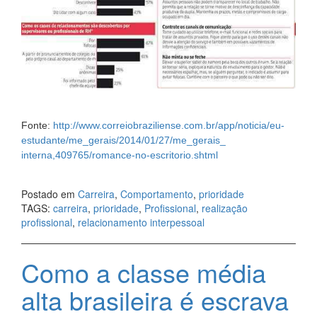
Fonte:
http://www.
correiobraziliense.com.br/app/
noticia/eu-
estudante/me_
gerais/2014/01/27/me_gerais_
interna,409765/romance-no-
escritorio.shtml
Postado em
Carreira
,
Comportamento
,
prioridade
TAGS:
carreira
,
prioridade
,
Profissional
,
realização
profissional
,
relacionamento interpessoal
Como a classe média
alta brasileira é escrava