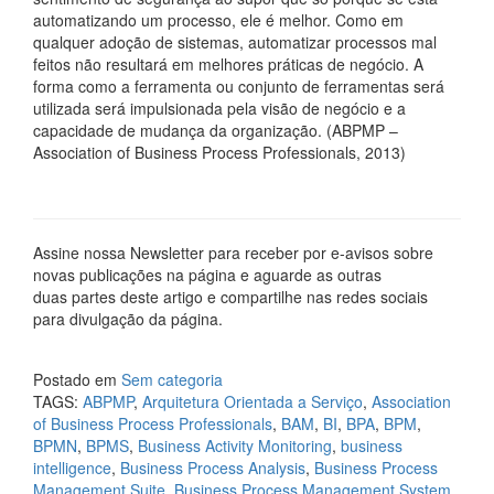
automatizando um processo, ele é melhor. Como em
qualquer adoção de sistemas, automatizar processos mal
feitos não resultará em melhores práticas de negócio. A
forma como a ferramenta ou conjunto de ferramentas será
utilizada será impulsionada pela visão de negócio e a
capacidade de mudança da organização. (ABPMP –
Association of Business Process Professionals, 2013)
Assine nossa Newsletter para receber por e-avisos sobre
novas publicações na página e aguarde as outras
duas partes deste artigo e compartilhe nas redes sociais
para divulgação da página.
Postado em
Sem categoria
TAGS:
ABPMP
,
Arquitetura Orientada a Serviço
,
Association
of Business Process Professionals
,
BAM
,
BI
,
BPA
,
BPM
,
BPMN
,
BPMS
,
Business Activity Monitoring
,
business
intelligence
,
Business Process Analysis
,
Business Process
Management Suite
,
Business Process Management System
,