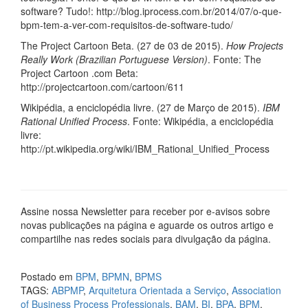
software? Tudo!: http://blog.iprocess.com.br/2014/07/o-que-
bpm-tem-a-ver-com-requisitos-de-software-tudo/
The Project Cartoon Beta. (27 de 03 de 2015).
How Projects
Really Work (Brazilian Portuguese Version)
. Fonte: The
Project Cartoon .com Beta:
http://projectcartoon.com/cartoon/611
Wikipédia, a enciclopédia livre. (27 de Março de 2015).
IBM
Rational Unified Process
. Fonte: Wikipédia, a enciclopédia
livre:
http://pt.wikipedia.org/wiki/IBM_Rational_Unified_Process
Assine nossa Newsletter para receber por e-avisos sobre
novas publicações na página e aguarde os outros artigo e
compartilhe nas redes sociais para divulgação da página.
Postado em
BPM
,
BPMN
,
BPMS
TAGS:
ABPMP
,
Arquitetura Orientada a Serviço
,
Association
of Business Process Professionals
,
BAM
,
BI
,
BPA
,
BPM
,