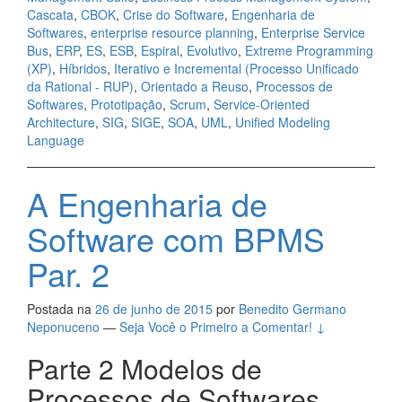
Cascata
,
CBOK
,
Crise do Software
,
Engenharia de
Softwares
,
enterprise resource planning
,
Enterprise Service
Bus
,
ERP
,
ES
,
ESB
,
Espiral
,
Evolutivo
,
Extreme Programming
(XP)
,
Híbridos
,
Iterativo e Incremental (Processo Unificado
da Rational - RUP)
,
Orientado a Reuso
,
Processos de
Softwares
,
Prototipação
,
Scrum
,
Service-Oriented
Architecture
,
SIG
,
SIGE
,
SOA
,
UML
,
Unified Modeling
Language
A Engenharia de
Software com BPMS
Par. 2
Postada na
26 de junho de 2015
por
Benedito Germano
Neponuceno
—
Seja Você o Primeiro a Comentar! ↓
Parte 2 Modelos de
Processos de Softwares