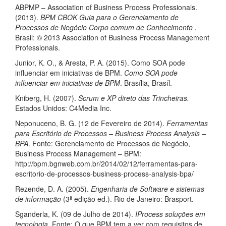
ABPMP – Association of Business Process Professionals.
(2013).
BPM CBOK Guia para o Gerenciamento de
Processos de Negócio Corpo comum de Conhecimento .
Brasil: © 2013 Association of Business Process Management
Professionals.
Junior, K. O., & Aresta, P. A. (2015). Como SOA pode
influenciar em iniciativas de BPM.
Como SOA pode
influenciar em iniciativas de BPM
. Brasília, Brasíl.
Kniberg, H. (2007).
Scrum e XP direto das Trincheiras.
Estados Unidos: C4Media Inc.
Neponuceno, B. G. (12 de Fevereiro de 2014).
Ferramentas
para Escritório de Processos – Business Process Analysis –
BPA
. Fonte: Gerenciamento de Processos de Negócio,
Business Process Management – BPM:
http://bpm.bgnweb.com.br/2014/02/12/ferramentas-para-
escritorio-de-processos-business-process-analysis-bpa/
Rezende, D. A. (2005).
Engenharia de Software e sistemas
de informação
(3ª edição ed.). Rio de Janeiro: Brasport.
Sganderla, K. (09 de Julho de 2014).
IProcess soluções em
tecnologia
. Fonte: O que BPM tem a ver com requisitos de