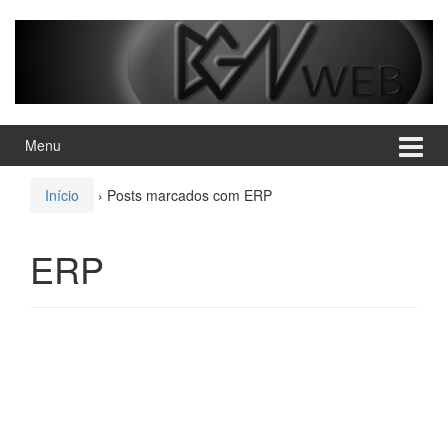
Pular
Pular
para
para
o
menu
conteúdo
principal
Menu
Início
›
Posts marcados com ERP
ERP