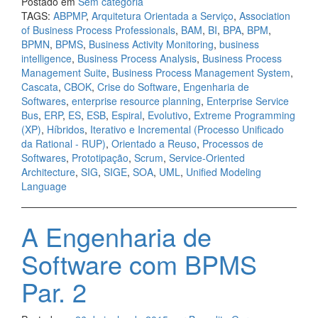
Postado em
Sem categoria
TAGS:
ABPMP
,
Arquitetura Orientada a Serviço
,
Association
of Business Process Professionals
,
BAM
,
BI
,
BPA
,
BPM
,
BPMN
,
BPMS
,
Business Activity Monitoring
,
business
intelligence
,
Business Process Analysis
,
Business Process
Management Suite
,
Business Process Management System
,
Cascata
,
CBOK
,
Crise do Software
,
Engenharia de
Softwares
,
enterprise resource planning
,
Enterprise Service
Bus
,
ERP
,
ES
,
ESB
,
Espiral
,
Evolutivo
,
Extreme Programming
(XP)
,
Híbridos
,
Iterativo e Incremental (Processo Unificado
da Rational - RUP)
,
Orientado a Reuso
,
Processos de
Softwares
,
Prototipação
,
Scrum
,
Service-Oriented
Architecture
,
SIG
,
SIGE
,
SOA
,
UML
,
Unified Modeling
Language
A Engenharia de
Software com BPMS
Par. 2