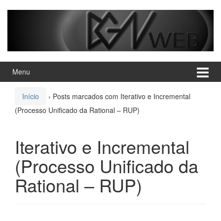
Pular
Pular
para
para
o
menu
conteúdo
principal
Menu
Início
›
Posts marcados com Iterativo e Incremental
(Processo Unificado da Rational – RUP)
Iterativo e Incremental
(Processo Unificado da
Rational – RUP)