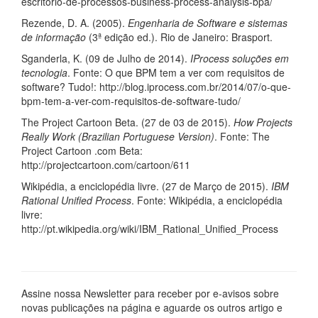
escritorio-de-processos-business-process-analysis-bpa/
Rezende, D. A. (2005).
Engenharia de Software e sistemas
de informação
(3ª edição ed.). Rio de Janeiro: Brasport.
Sganderla, K. (09 de Julho de 2014).
IProcess soluções em
tecnologia
. Fonte: O que BPM tem a ver com requisitos de
software? Tudo!: http://blog.iprocess.com.br/2014/07/o-que-
bpm-tem-a-ver-com-requisitos-de-software-tudo/
The Project Cartoon Beta. (27 de 03 de 2015).
How Projects
Really Work (Brazilian Portuguese Version)
. Fonte: The
Project Cartoon .com Beta:
http://projectcartoon.com/cartoon/611
Wikipédia, a enciclopédia livre. (27 de Março de 2015).
IBM
Rational Unified Process
. Fonte: Wikipédia, a enciclopédia
livre:
http://pt.wikipedia.org/wiki/IBM_Rational_Unified_Process
Assine nossa Newsletter para receber por e-avisos sobre
novas publicações na página e aguarde os outros artigo e