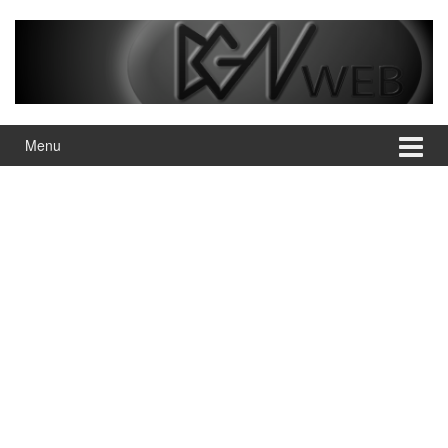
Pular
Pular
para
para
o
menu
conteúdo
principal
Menu