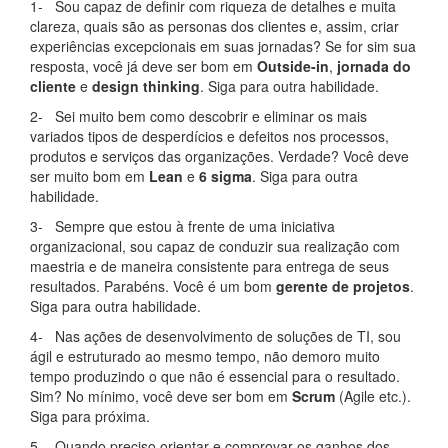
1- Sou capaz de definir com riqueza de detalhes e muita
clareza, quais são as personas dos clientes e, assim, criar
experiências excepcionais em suas jornadas? Se for sim sua
resposta, você já deve ser bom em
Outside-in
,
jornada do
cliente
e
design thinking
. Siga para outra habilidade.
2- Sei muito bem como descobrir e eliminar os mais
variados tipos de desperdícios e defeitos nos processos,
produtos e serviços das organizações. Verdade? Você deve
ser muito bom em
Lean
e
6 sigma
. Siga para outra
habilidade.
3- Sempre que estou à frente de uma iniciativa
organizacional, sou capaz de conduzir sua realização com
maestria e de maneira consistente para entrega de seus
resultados. Parabéns. Você é um bom
gerente de projetos
.
Siga para outra habilidade.
4- Nas ações de desenvolvimento de soluções de TI, sou
ágil e estruturado ao mesmo tempo, não demoro muito
tempo produzindo o que não é essencial para o resultado.
Sim? No mínimo, você deve ser bom em
Scrum
(Agile etc.).
Siga para próxima.
5- Quando preciso orientar e comprovar os ganhos dos