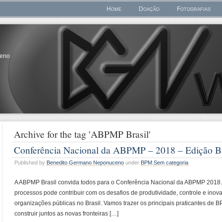
Home
Doação
Fotografias
ceno
Archive for the tag 'ABPMP Brasil'
Conferência Nacional da ABPMP – 2018 – Edição Br
Published by
Benedito Germano Neponuceno
under
BPM
,
Sem categoria
A ABPMP Brasil convida todos para o Conferência Nacional da ABPMP 2018.
processos pode contribuir com os desafios de produtividade, controle e ino
organizações públicas no Brasil. Vamos trazer os principais praticantes de B
construir juntos as novas fronteiras […]