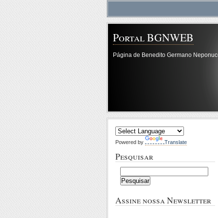
Portal BGNWEB
Página de Benedito Germano Neponu
Powered by
Translate
Pesquisar
Pesquisar
por:
Assine nossa Newsletter