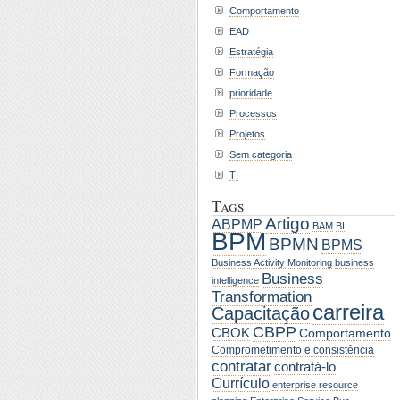
Comportamento
EAD
Estratégia
Formação
prioridade
Processos
Projetos
Sem categoria
TI
Tags
Artigo
ABPMP
BAM
BI
BPM
BPMN
BPMS
Business Activity Monitoring
business
Business
intelligence
Transformation
carreira
Capacitação
CBPP
CBOK
Comportamento
Comprometimento e consistência
contratar
contratá-lo
Currículo
enterprise resource