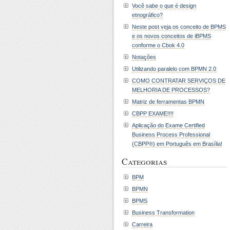
Você sabe o que é design
etnográfico?
Neste post veja os conceito de BPMS
e os novos conceitos de iBPMS
conforme o Cbok 4.0
Notações
Utilizando paralelo com BPMN 2.0
COMO CONTRATAR SERVIÇOS DE
MELHORIA DE PROCESSOS?
Matriz de ferramentas BPMN
CBPP EXAME!!!!
Aplicação do Exame Certified
Business Process Professional
(CBPP®) em Português em Brasília!
Categorias
BPM
BPMN
BPMS
Business Transformation
Carreira