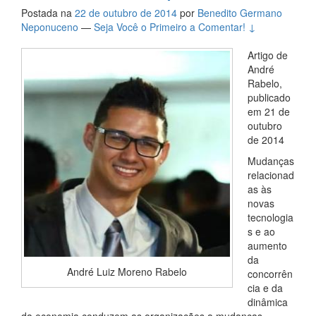
Postada na
22 de outubro de 2014
por
Benedito Germano
Neponuceno
—
Seja Você o Primeiro a Comentar! ↓
Artigo de
André
Rabelo,
publicado
em 21 de
outubro
de 2014
Mudanças
relacionad
as às
novas
tecnologia
s e ao
aumento
da
André Luiz Moreno Rabelo
concorrên
cia e da
dinâmica
da economia conduzem as organizações a mudanças