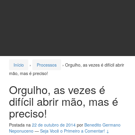
Início
›
Processos
›
Orgulho, as vezes é difícil abrir
mão, mas é preciso!
Orgulho, as vezes é
difícil abrir mão, mas é
preciso!
Postada na
22 de outubro de 2014
por
Benedito Germano
Neponuceno
—
Seja Você o Primeiro a Comentar! ↓